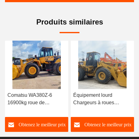
Produits similaires
Équipement lourd
Travail de terrassement
Chargeurs à roues
63kw Chargeur
d'occasion Chargeurs à
d'occasion Jcb 3cx
roues d'occasion pour
7370kg Chargeur de
Obtenez le meilleur prix
Obtenez le meilleur prix
chats Cat 966H
remorqueuse d'occasion