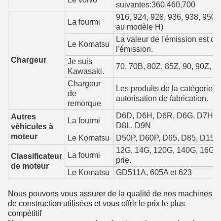
suivantes:360,460,700
916, 924, 928, 936, 938, 950,
La fourmi
au modèle H)
La valeur de l'émission est cal
Le Komatsu
l'émission.
Chargeur
Je suis
70, 70B, 80Z, 85Z, 90, 90Z, 9
Kawasaki.
Chargeur
Les produits de la catégorie 1
de
autorisation de fabrication.
remorque
D6D, D6H, D6R, D6G, D7H, 
Autres
La fourmi
D8L, D9N
véhicules à
moteur
Le Komatsu
D50P, D60P, D65, D85, D155
12G, 14G, 120G, 140G, 16G, 
La fourmi
Classificateur
prie.
de moteur
Le Komatsu
GD511A, 605A et 623
Nous pouvons vous assurer de la qualité de nos machines
de construction utilisées et vous offrir le prix le plus
compétitif