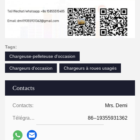
Tags:
Chargeuse-pelleteuse d'occasion
Chargeurs d'occasion
Chargeurs à roues usagés
Contacts
Contacts:
Mrs. Demi
Télégramme:
86--19355931362