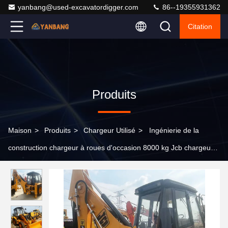
yanbang@used-excavatordigger.com
86--19355931362
Citation
Produits
Maison
>
Produits
>
Chargeur Utilisé
>
Ingénierie de la
construction chargeur à roues d'occasion 8000 kg Jcb chargeur à
pelle 4cx