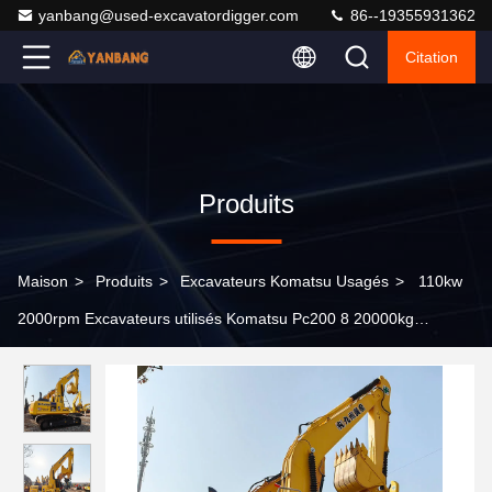
yanbang@used-excavatordigger.com
86--19355931362
Citation
Produits
Maison
>
Produits
>
Excavateurs Komatsu Usagés
>
110kw
2000rpm Excavateurs utilisés Komatsu Pc200 8 20000kg
Excavateur de déplacement de la terre