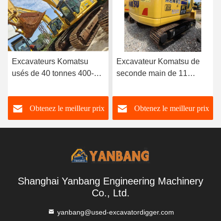
Excavateur Komatsu de
Japon 5 tonnes
seconde main de 11
Excavatrices utilisées
tonnes PC110-7 2,8 km/h
Komatsu Construction
Excavateurs utilisés pour
Tracé Excavatrice utilisée
Obtenez le meilleur prix
Obtenez le meilleur prix
les opérations de levage
Komatsu Pc55
Shanghai Yanbang Engineering Machinery
Co., Ltd.
yanbang@used-excavatordigger.com