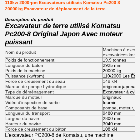
110kw 2000rpm Excavateurs utilisés Komatsu Pc200 8
20000kg Excavateur de déplacement de la terre
Description du produit
Excavateur de terre utilisé Komatsu
Pc200-8 Original Japon Avec moteur
puissant
Machines à excavat
Nom du produit
excavatrices koma
Poids de fonctionnement
19.9 tonnes
Longueur du bâton
2925 mm
Poids de la machine
20000 kg
Puissance (kw/rpm)
110/2000 Les Éta
Force de creusement du seau
149 kN
Marque de pompe hydraulique
originaux japonais
Type de déménagement
Excavateur à cyli
Marque du moteur
originaux
Vidéo d'inspection de sortie
fournir
Composants de base
pompe, moteur, au
Longueur du transport
9480 mm
Largeur du navire
2800 mm
Hauteur du navire
3040 mm
Force de creusement du bâton
108 kN
L'excavateur PC200-8 de Komatsu, une machine