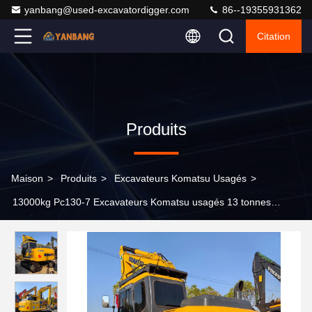
yanbang@used-excavatordigger.com
86--19355931362
Citation
Produits
Maison
>
Produits
>
Excavateurs Komatsu Usagés
>
13000kg Pc130-7 Excavateurs Komatsu usagés 13 tonnes
Excavateurs compacts