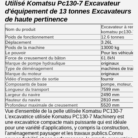
Utilisé Komatsu Pc130-7 Excavateur
d'équipement de 13 tonnes Excavateurs
de haute pertinence
Excavateur à remo
Nom du produit
komatsu pc130-7
Poids de fonctionnement
12.6 tonnes
Déplacement
3.26L
Poids de la machine
13000 kg
Le pouvoir
Pour les véhicules
Force de creusement du bâton
61.8kN
Marque de pompe hydraulique
originaux
Type de déménagement
machines de trait
Marque du moteur
originaux
Vidéo d'inspection de sortie
fournir
Composants de base
pompe, moteur, réc
Longueur du transport
7599 mm
Largeur du navire
2490 mm
Hauteur du navire
2810 mm
Profondeur maximale de creusement
5520 mm
Vue d'ensemble de la pelle utilisée Komatsu PC130-7
L'excavatrice utilisée Komatsu PC130-7 Machinery est
une excavatrice compacte mais puissante qui est idéale
pour une variété d'applications, y compris la construction,
l'aménagement paysager et les travaux publics.Connu