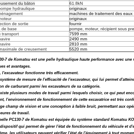
eusement du bâton
61.8kN
pompe hydraulique
originaux
ménagement
machines de traitement des eaux
moteur
originaux
ection de sortie
fournir
 de base
pompe, moteur, récipient sous pr
 transport
7599 mm
navire
2490 mm
navire
2810 mm
maximale de creusement
5520 mm
30-7 de Komatsu est une pelle hydraulique haute performance avec une va
ues et avantages.
 l'excavateur fonctionne très efficacement.
n système de mesure de l'efficacité de l'excavateur, qui lui permet d'attei
 de carburant parmi les excavateurs de sa catégorie.
existe plusieurs modes de travail parmi lesquels choisir, ce qui peut encor
, l'environnement de fonctionnement de cette excavatrice est très confo
arge champ de vision et une conception à faible bruit, permettant aux opér
eures de travail.
a pelle PC130-7 de Komatsu est équipée du système standard Komatsu 
n dispositif qui permet de gérer l'état de fonctionnement du véhicule et d
ème, les utilisateurs peuvent vérifier l'état de l'équipement à tout mome