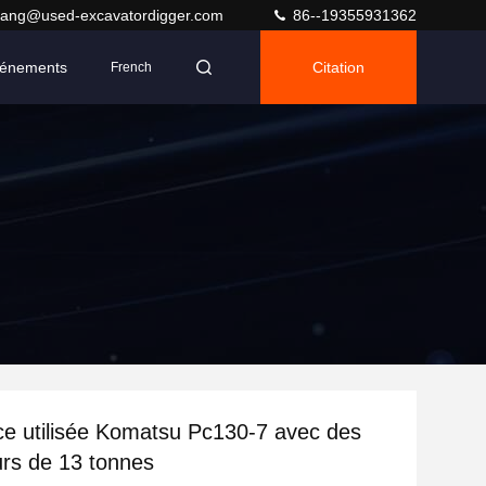
ang@used-excavatordigger.com
86--19355931362
énements
Citation
French
ce utilisée Komatsu Pc130-7 avec des
rs de 13 tonnes