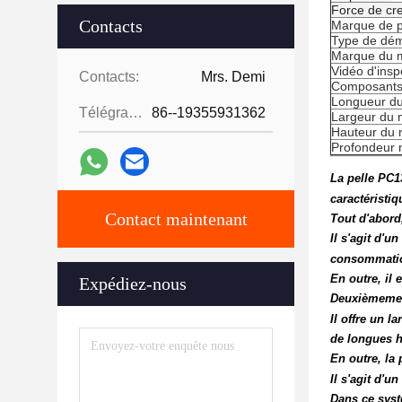
Force de cr
Contacts
Marque de 
Type de dé
Marque du 
Vidéo d'insp
Contacts:
Mrs. Demi
Composants
Longueur du
Télégramme:
86--19355931362
Largeur du 
Hauteur du 
Profondeur 
La pelle PC1
caractéristiq
Contact maintenant
Tout d'abord,
Il s'agit d'u
consommation
En outre, il 
Expédiez-nous
Deuxièmement
Il offre un l
de longues h
En outre, l
Il s'agit d'u
Dans ce syst