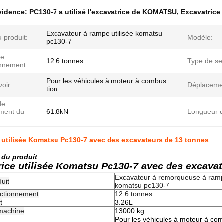
évidence:
PC130-7 a utilisé l'excavatrice de KOMATSU
,
Excavatrice
Excavateur à rampe utilisée komatsu
 produit:
Modèle:
pc130-7
de
12.6 tonnes
Type de se
onnement:
Pour les véhicules à moteur à combus
oir:
Déplaceme
tion
de
ment du
61.8kN
Longueur d
 utilisée Komatsu Pc130-7 avec des excavateurs de 13 tonnes
 du produit
ice utilisée Komatsu Pc130-7 avec des excava
Excavateur à remorqueuse à ramp
uit
komatsu pc130-7
nctionnement
12.6 tonnes
t
3.26L
 machine
13000 kg
Pour les véhicules à moteur à co