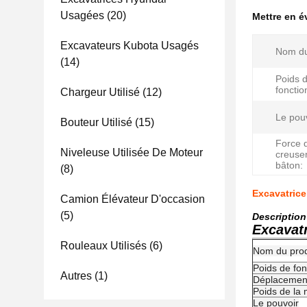
Usagées
(20)
Mettre en 
Excavateurs Kubota Usagés
Nom du
(14)
Poids 
foncti
Chargeur Utilisé
(12)
Le pouv
Bouteur Utilisé
(15)
Force 
Niveleuse Utilisée De Moteur
creuse
bâton:
(8)
Excavatrice
Camion Élévateur D'occasion
(5)
Description
Excavatr
Rouleaux Utilisés
(6)
Nom du prod
Poids de fo
Autres
(1)
Déplacemen
Poids de la
Le pouvoir