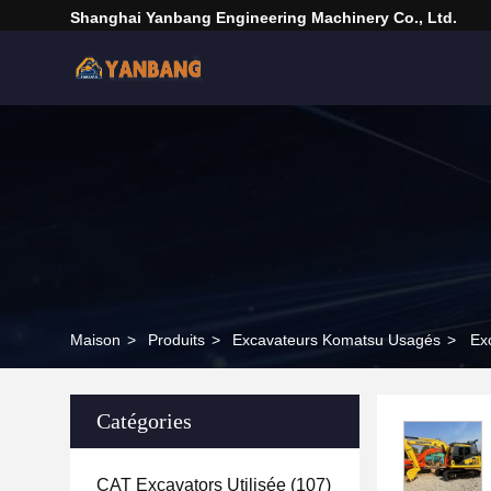
Shanghai Yanbang Engineering Machinery Co., Ltd.
Maison
>
Produits
>
Excavateurs Komatsu Usagés
>
Ex
Catégories
CAT Excavators Utilisée
(107)