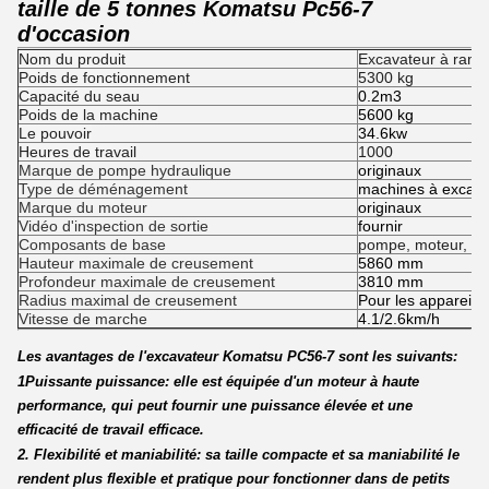
taille de 5 tonnes Komatsu Pc56-7
d'occasion
Nom du produit
Excavateur à rampe
Poids de fonctionnement
5300 kg
Capacité du seau
0.2m3
Poids de la machine
5600 kg
Le pouvoir
34.6kw
Heures de travail
1000
Marque de pompe hydraulique
originaux
Type de déménagement
machines à excave
Marque du moteur
originaux
Vidéo d'inspection de sortie
fournir
Composants de base
pompe, moteur, réc
Hauteur maximale de creusement
5860 mm
Profondeur maximale de creusement
3810 mm
Radius maximal de creusement
Pour les appareils
Vitesse de marche
4.1/2.6km/h
Les avantages de l'excavateur Komatsu PC56-7 sont les suivants:
1Puissante puissance: elle est équipée d'un moteur à haute
performance, qui peut fournir une puissance élevée et une
efficacité de travail efficace.
2. Flexibilité et maniabilité: sa taille compacte et sa maniabilité le
rendent plus flexible et pratique pour fonctionner dans de petits