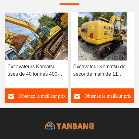
Excavateur Komatsu de
Japon 5 tonnes
seconde main de 11
Excavatrices utilisées
tonnes PC110-7 2,8 km/h
Komatsu Construction
Excavateurs utilisés pour
Tracé Excavatrice utilisée
Obtenez le meilleur prix
Obtenez le meilleur prix
les opérations de levage
Komatsu Pc55