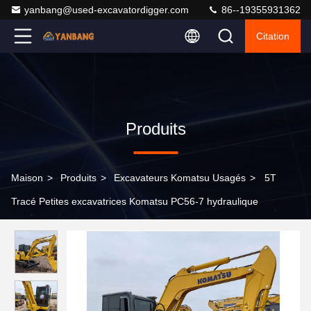
yanbang@used-excavatordigger.com
86--19355931362
Citation
Produits
Maison
>
Produits
>
Excavateurs Komatsu Usagés
>
5T
Tracé Petites excavatrices Komatsu PC56-7 hydraulique