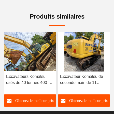
Produits similaires
Excavateur Komatsu de
Japon 5 tonnes
seconde main de 11
Excavatrices utilisées
tonnes PC110-7 2,8 km/h
Komatsu Construction
Excavateurs utilisés pour
Tracé Excavatrice utilisée
Obtenez le meilleur prix
Obtenez le meilleur prix
les opérations de levage
Komatsu Pc55