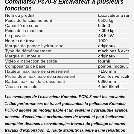
Commatsu Pc70-8 Excavateur à plusieurs
fonctions
Nom du produit
Excavateur à ram
Poids de fonctionnement
6500 kg
Capacité du seau
0.3m3
Poids de la machine
7 000 kg
Le pouvoir
48.5 kW
Heures de travail
1000
Marque de pompe hydraulique
originaux
Type de déménagement
machines à excaver
Marque du moteur
originaux
Vidéo d'inspection de sortie
fournir
Composants de base
pompe, moteur, réc
Hauteur maximale de creusement
7150 mm
Profondeur maximale de creusement
Pour les véhicules
Radius maximal de creusement
6360 mm
Vitesse nominale
4.5/2.8km/h
Les avantages de l'excavateur Komatsu PC70-8 sont les suivants:
1. Des performances de travail puissantes: la pelleteuse Komatsu
PC70-8 adopte un moteur fiable et un système hydraulique avancé,
possède d'excellentes performances de travail et peut facilement
compléter diverses excavations,les travaux de pelletage et autres
travaux d'exploitation. 2. Haute stabilité: la pelle a une répartition