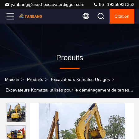
yanbang@used-excavatordigger.com
86--19355931362
Citation
Produits
Maison
>
Produits
>
Excavateurs Komatsu Usagés
>
Excavateurs Komatsu utilisés pour le déménagement de terres
Machine lourde PC70-8 7T