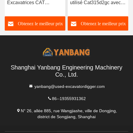
Excavatrices CAT
utilisé Cat315d2gc avec
usagées 21100kg
capacité de seau de
Équipement hydraulique
0,75m3
Obtenez le meilleur prix
Obtenez le meilleur prix
utilisé pour les
excavatrices
Shanghai Yanbang Engineering Machinery
Co., Ltd.
yanbang@used-excavatordigger.com
86--19355931362
N° 26, allée 885, rue Wangjiashe, ville de Dongjing,
district de Songjiang, Shanghai