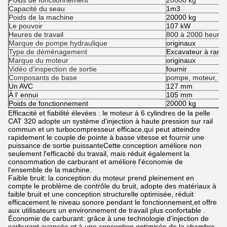
Poids de fonctionnement
20000 kg
Capacité du seau
1m3
Poids de la machine
20000 kg
Le pouvoir
107 kW
Heures de travail
800 à 2000 heures
Marque de pompe hydraulique
originaux
Type de déménagement
Excavateur à ram
Marque du moteur
originaux
Vidéo d'inspection de sortie
fournir
Composants de base
pompe, moteur, réc
Un AVC
127 mm
À l' ennui
105 mm
Poids de fonctionnement
20000 kg
Efficacité et fiabilité élevées : le moteur à 6 cylindres de la pelle
CAT 320 adopte un système d'injection à haute pression sur rail
commun et un turbocompresseur efficace,qui peut atteindre
rapidement le couple de pointe à basse vitesse et fournir une
puissance de sortie puissanteCette conception améliore non
seulement l'efficacité du travail, mais réduit également la
consommation de carburant et améliore l'économie de
l'ensemble de la machine.
Faible bruit: la conception du moteur prend pleinement en
compte le problème de contrôle du bruit, adopte des matériaux à
faible bruit et une conception structurelle optimisée, réduit
efficacement le niveau sonore pendant le fonctionnement,et offre
aux utilisateurs un environnement de travail plus confortable .
Économie de carburant: grâce à une technologie d'injection de
carburant avancée et à une conception optimisée de la chambre