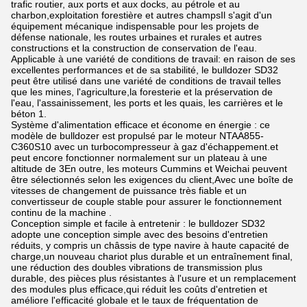
trafic routier, aux ports et aux docks, au pétrole et au
charbon,exploitation forestière et autres champsIl s'agit d'un
équipement mécanique indispensable pour les projets de
défense nationale, les routes urbaines et rurales et autres
constructions et la construction de conservation de l'eau.
Applicable à une variété de conditions de travail: en raison de ses
excellentes performances et de sa stabilité, le bulldozer SD32
peut être utilisé dans une variété de conditions de travail telles
que les mines, l'agriculture,la foresterie et la préservation de
l'eau, l'assainissement, les ports et les quais, les carrières et le
béton 1.
Système d'alimentation efficace et économe en énergie : ce
modèle de bulldozer est propulsé par le moteur NTAA855-
C360S10 avec un turbocompresseur à gaz d'échappement.et
peut encore fonctionner normalement sur un plateau à une
altitude de 3En outre, les moteurs Cummins et Weichai peuvent
être sélectionnés selon les exigences du client,Avec une boîte de
vitesses de changement de puissance très fiable et un
convertisseur de couple stable pour assurer le fonctionnement
continu de la machine .
Conception simple et facile à entretenir : le bulldozer SD32
adopte une conception simple avec des besoins d'entretien
réduits, y compris un châssis de type navire à haute capacité de
charge,un nouveau chariot plus durable et un entraînement final,
une réduction des doubles vibrations de transmission plus
durable, des pièces plus résistantes à l'usure et un remplacement
des modules plus efficace,qui réduit les coûts d'entretien et
améliore l'efficacité globale et le taux de fréquentation de