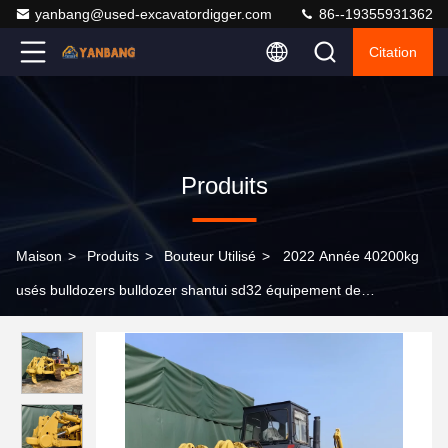
yanbang@used-excavatordigger.com
86--19355931362
Citation
Produits
Maison
>
Produits
>
Bouteur Utilisé
>
2022 Année 40200kg
usés bulldozers bulldozer shantui sd32 équipement de
construction usés bulldozer