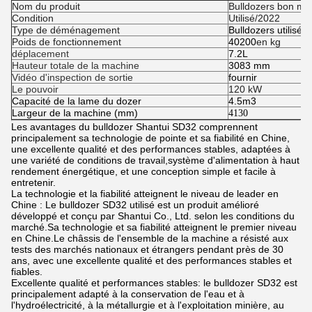
Nom du produit
Bulldozers bon mar
Condition
Utilisé/2022
Type de déménagement
Bulldozers utilisés
Poids de fonctionnement
40200
en kg
déplacement
7.2L
Hauteur totale de la machine
3083 mm
Vidéo d'inspection de sortie
fournir
Le pouvoir
120 kW
Capacité de la lame du dozer
4.5m3
Largeur de la machine (mm)
4130
Les avantages du bulldozer Shantui SD32 comprennent
principalement sa technologie de pointe et sa fiabilité en Chine,
une excellente qualité et des performances stables, adaptées à
une variété de conditions de travail,système d'alimentation à haut
rendement énergétique, et une conception simple et facile à
entretenir.
La technologie et la fiabilité atteignent le niveau de leader en
Chine : Le bulldozer SD32 utilisé est un produit amélioré
développé et conçu par Shantui Co., Ltd. selon les conditions du
marché.Sa technologie et sa fiabilité atteignent le premier niveau
en Chine.Le châssis de l'ensemble de la machine a résisté aux
tests des marchés nationaux et étrangers pendant près de 30
ans, avec une excellente qualité et des performances stables et
fiables.
Excellente qualité et performances stables: le bulldozer SD32 est
principalement adapté à la conservation de l'eau et à
l'hydroélectricité, à la métallurgie et à l'exploitation minière, au