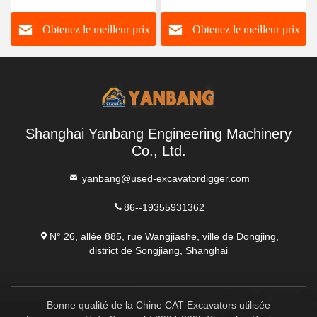
Sy305h Excavateurs
pour Sany SY60
Obtenez le meilleur prix
Obtenez le meilleur prix
compacts utilisés
Shanghai Yanbang Engineering Machinery
Co., Ltd.
yanbang@used-excavatordigger.com
86--19355931362
N° 26, allée 885, rue Wangjiashe, ville de Dongjing,
district de Songjiang, Shanghai
Bonne qualité de la Chine CAT Excavators utilisée