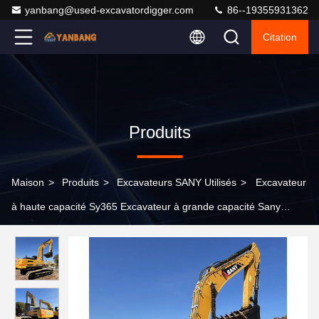
yanbang@used-excavatordigger.com
86--19355931362
Citation
Produits
Maison
>
Produits
>
Excavateurs SANY Utilisés
>
Excavateur
à haute capacité Sy365 Excavateur à grande capacité Sany
Heavy Duty 36Ton Track Crawler