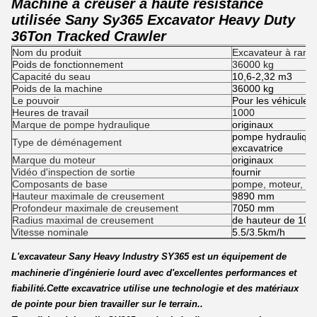
Machine à creuser à haute résistance
utilisée Sany Sy365 Excavator Heavy Duty
36Ton Tracked Crawler
Nom du produit
Excavateur à rampe
Poids de fonctionnement
36000 kg
Capacité du seau
10,6-2,32 m3
Poids de la machine
36000 kg
Le pouvoir
Pour les véhicules
Heures de travail
1000
Marque de pompe hydraulique
originaux
pompe hydrauliqu
Type de déménagement
excavatrice
Marque du moteur
originaux
Vidéo d'inspection de sortie
fournir
Composants de base
pompe, moteur, réc
Hauteur maximale de creusement
9890 mm
Profondeur maximale de creusement
7050 mm
Radius maximal de creusement
de hauteur de 10
Vitesse nominale
5.5/3.5km/h
L'excavateur Sany Heavy Industry SY365 est un équipement de
machinerie d'ingénierie lourd avec d'excellentes performances et
fiabilité.Cette excavatrice utilise une technologie et des matériaux
de pointe pour bien travailler sur le terrain..