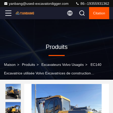
yanbang@used-excavatordigger.com
86--19355931362
Citation
Produits
Maison
>
Produits
>
Excavateurs Volvo Usagés
>
EC140
Excavatrice utilisée Volvo Excavatrices de construction
Excavatrice utilisée de taille moyenne