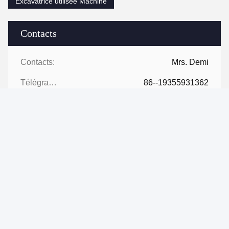
Excavatrice utilisée Machine
Contacts
Contacts:
Mrs. Demi
Télégramme:
86--19355931362
Contact maintenant
Expédiez-nous