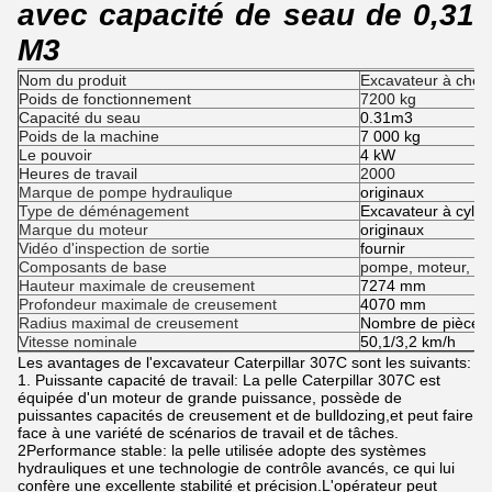
avec capacité de seau de 0,31
M3
Nom du produit
Excavateur à chenil
Poids de fonctionnement
7200 kg
Capacité du seau
0.31m3
Poids de la machine
7 000 kg
Le pouvoir
4 kW
Heures de travail
2000
Marque de pompe hydraulique
originaux
Type de déménagement
Excavateur à cylin
Marque du moteur
originaux
Vidéo d'inspection de sortie
fournir
Composants de base
pompe, moteur, réc
Hauteur maximale de creusement
7274 mm
Profondeur maximale de creusement
4070 mm
Radius maximal de creusement
Nombre de pièces
Vitesse nominale
50,1/3,2 km/h
Les avantages de l'excavateur Caterpillar 307C sont les suivants:
1. Puissante capacité de travail: La pelle Caterpillar 307C est
équipée d'un moteur de grande puissance, possède de
puissantes capacités de creusement et de bulldozing,et peut faire
face à une variété de scénarios de travail et de tâches.
2Performance stable: la pelle utilisée adopte des systèmes
hydrauliques et une technologie de contrôle avancés, ce qui lui
confère une excellente stabilité et précision.L'opérateur peut