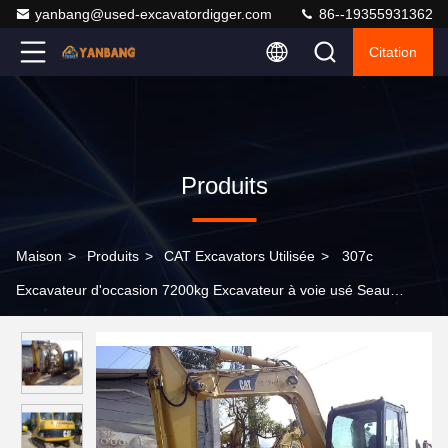
yanbang@used-excavatordigger.com
86--19355931362
Citation
Produits
Maison
>
Produits
>
CAT Excavators Utilisée
>
307c
Excavateur d'occasion 7200kg Excavateur à voie usé Seau
0.31M3 Excavateurs d'occasion