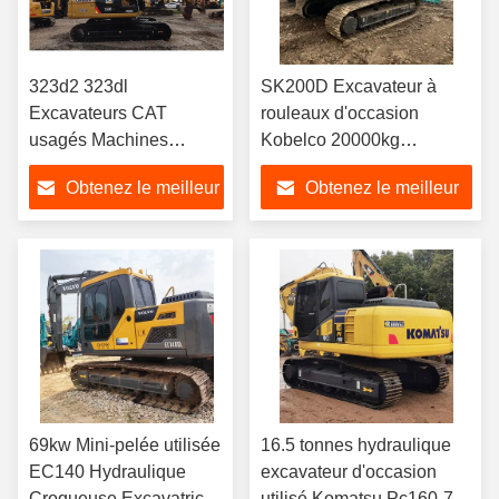
323d2 323dl
SK200D Excavateur à
Excavateurs CAT
rouleaux d'occasion
usagés Machines
Kobelco 20000kg
lourdes 22500kg
Excavateur d'occasion
Obtenez le meilleur
Obtenez le meilleur
Machines d'excavation
usagées
prix
prix
69kw Mini-pelée utilisée
16.5 tonnes hydraulique
EC140 Hydraulique
excavateur d'occasion
Croqueuse Excavatrice
utilisé Komatsu Pc160-7