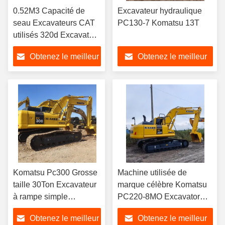
0.52M3 Capacité de
Excavateur hydraulique
seau Excavateurs CAT
PC130-7 Komatsu 13T
utilisés 320d Excavateur
utilisé Excavateur à bras
Obtenez le meilleur
Obtenez le meilleur
long
prix
prix
Komatsu Pc300 Grosse
Machine utilisée de
taille 30Ton Excavateur
marque célèbre Komatsu
à rampe simple
PC220-8MO Excavator
d'utilisation
20T
Obtenez le meilleur
Obtenez le meilleur