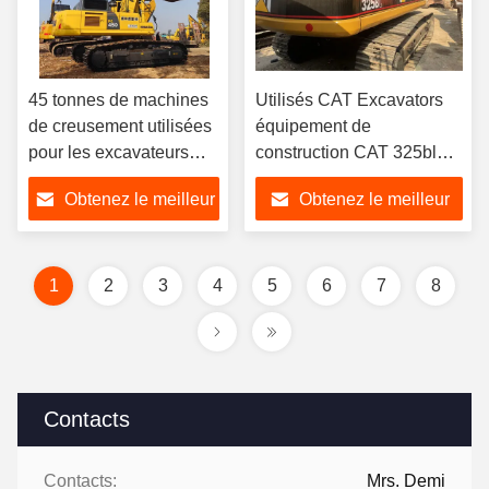
45 tonnes de machines
Utilisés CAT Excavators
de creusement utilisées
équipement de
pour les excavateurs
construction CAT 325bl
Japon Excavateur utilisé
Utilisé Grapple de
Obtenez le meilleur
Obtenez le meilleur
Komatsu PC450-8
l'excavatrice
prix
prix
1
2
3
4
5
6
7
8
Contacts
Contacts:
Mrs. Demi