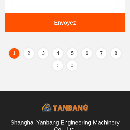
Envoyez
1
2
3
4
5
6
7
8
Shanghai Yanbang Engineering Machinery
Co., Ltd.