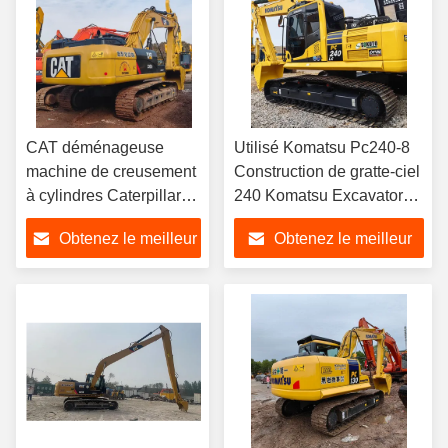
CAT déménageuse
Utilisé Komatsu Pc240-8
machine de creusement
Construction de gratte-ciel
à cylindres Caterpillar
240 Komatsu Excavators
330D2L
utilisés 24 Tonnes
Obtenez le meilleur
Obtenez le meilleur
prix
prix