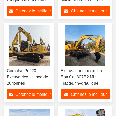
utilisée 14t
machine d'excavation
Obtenez le meilleur
Obtenez le meilleur
d'occasion
prix
prix
Comatsu Pc220
Excavateur d'occasion
Excavatrice utilisée de
Epa Cat 307E2 Mini
20 tonnes
Tracteur hydraulique
Obtenez le meilleur
Obtenez le meilleur
prix
prix