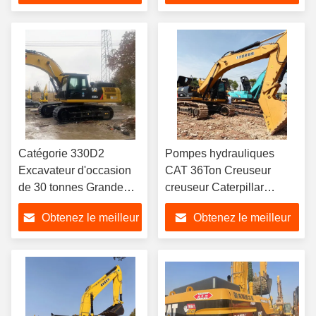
prix
prix
Catégorie 330D2
Pompes hydrauliques
Excavateur d'occasion
CAT 36Ton Creuseur
de 30 tonnes Grande
creuseur Caterpillar
chenille creuseuseur de
336D2L Excavatrices
Obtenez le meilleur
Obtenez le meilleur
terre Haute fiabilité
usagées
prix
prix